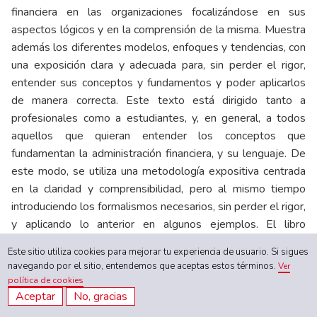
financiera en las organizaciones focalizándose en sus
aspectos lógicos y en la comprensión de la misma. Muestra
además los diferentes modelos, enfoques y tendencias, con
una exposición clara y adecuada para, sin perder el rigor,
entender sus conceptos y fundamentos y poder aplicarlos
de manera correcta. Este texto está dirigido tanto a
profesionales como a estudiantes, y, en general, a todos
aquellos que quieran entender los conceptos que
fundamentan la administración financiera, y su lenguaje. De
este modo, se utiliza una metodología expositiva centrada
en la claridad y comprensibilidad, pero al mismo tiempo
introduciendo los formalismos necesarios, sin perder el rigor,
y aplicando lo anterior en algunos ejemplos. El libro
presenta aspectos fundamentales, enfoques y tendencias, y
Este sitio utiliza cookies para mejorar tu experiencia de usuario. Si sigues
sin pretender ser una obra exhaustiva, aborda temas clave,
navegando por el sitio, entendemos que aceptas estos términos.
Ver
en una secuencia temática que comprende los conceptos
política de cookies
nucleares (principios, funciones, modelos, stakeholders,
Aceptar
No, gracias
control financiero, etc.), áreas como el mercado de valores,