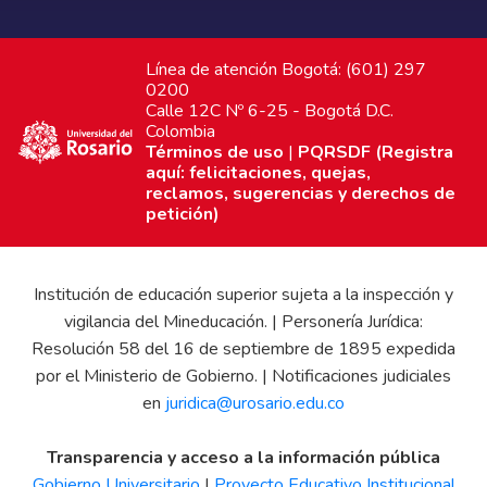
Línea de atención Bogotá: (601) 297
0200
Calle 12C Nº 6-25 - Bogotá D.C.
Colombia
Términos de uso
|
PQRSDF (Registra
aquí: felicitaciones, quejas,
reclamos, sugerencias y derechos de
petición)
Institución de educación superior sujeta a la inspección y
vigilancia del Mineducación. | Personería Jurídica:
Resolución 58 del 16 de septiembre de 1895 expedida
por el Ministerio de Gobierno. | Notificaciones judiciales
en
juridica@urosario.edu.co
Transparencia y acceso a la información pública
Gobierno Universitario
|
Proyecto Educativo Institucional