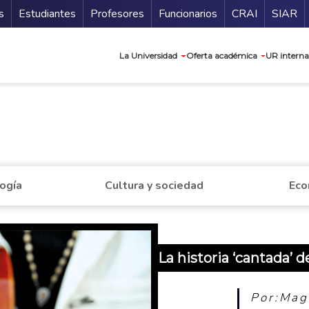
ndario
Guía de
s
Estudiantes
Profesores
Funcionarios
CRAI
SIAR
Navegación prin
La Universidad
Oferta académica
UR interna
a
logía
Cultura y sociedad
Eco
La historia ‘cantada’ 
Por:Mag