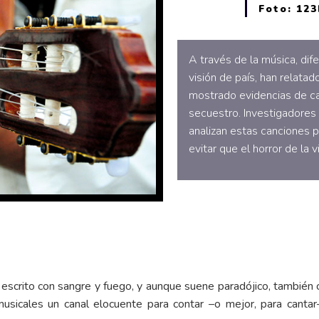
Foto: 12
A través de la música, di
visión de país, han relatad
mostrado evidencias de c
secuestro. Investigadores 
analizan estas canciones p
evitar que el horror de la v
a escrito con sangre y fuego, y aunque suene paradójico, también
icales un canal elocuente para contar –o mejor, para cantar– el