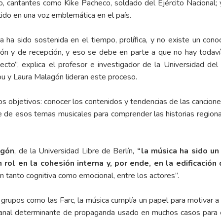
do, cantantes como
Kike Pacheco
, soldado del Ejército Nacional; 
tido en una voz emblemática en el país.
 ha sido sostenida en el tiempo, prolífica, y no existe un con
ación y de recepción, y eso se debe en parte a que no hay todav
yecto”, explica el profesor e investigador de la Universidad del
 y Laura Malagón lideran este proceso.
os objetivos: conocer los contenidos y tendencias de las canciones 
e de esos temas musicales para comprender las historias regional
agón
, de la Universidad Libre de Berlín,
“la música ha sido un
rol en la cohesión interna y, por ende, en la edificación 
n tanto cognitiva como emocional, entre los actores”.
e grupos como las Farc, la música cumplía un papel para motivar 
canal determinante de propaganda usado en muchos casos para el