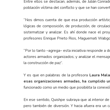
Entre ellos se destacan, además, de Julián Conra
población víctima del conflicto y que se han conver
“Nos dimos cuenta de que esa producción artística
lógicas de composición, de producción, de circul
sistematizar y analizar. Es ahí donde nace el pro
profesores Enrique Prieto Rios, Maguemati Wabgou
“Por lo tanto –agrega– esta iniciativa responde a d
actores armados organizados; y analizar el mensaj
la construcción de paz”.
Y es que en palabras de la profesora
Laura Mal
esas organizaciones armadas, ha cumplido un 
funcionado como un medio que posibilita la conexió
En ese sentido, Quishpe subraya que al interior d
pero también de diversión. Y hacia afuera era un 