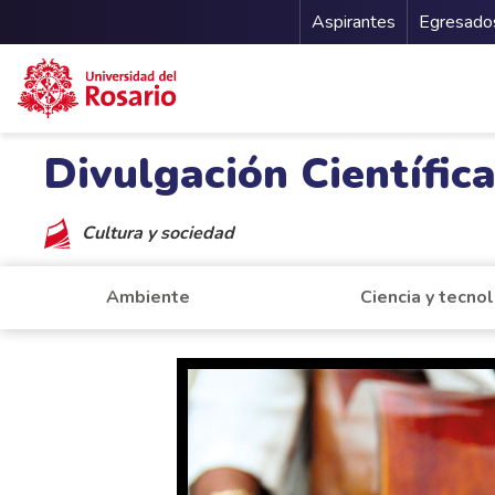
Menu Secu
Aspirantes
Egresado
Pasar al contenido principal
Divulgación Científic
Cultura y sociedad
Ambiente
Ciencia y tecno