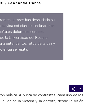
3RF, Leonardo Parra
ferentes actores han desnudado su
o su vida cotidiana e –incluso– han
apítulos dolorosos como el
de la Universidad del Rosario
ara entender los retos de la paz y
iolencia se repita.
 con música. A punta de contrastes, cada uno de los
 dolor, la victoria y la derrota, desde la visión