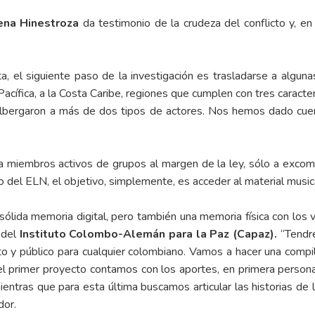
ena Hinestroza
da testimonio de la crudeza del conflicto y, en
, el siguiente paso de la investigación es trasladarse a algunas
Pacífica, a la Costa Caribe, regiones que cumplen con tres caracterí
albergaron a más de dos tipos de actores. Nos hemos dado cuen
 a miembros activos de grupos al margen de la ley, sólo a excom
aso del ELN, el objetivo, simplemente, es acceder al material music
a sólida memoria digital, pero también una memoria física con los 
 del
Instituto Colombo-Alemán para la Paz (Capaz)
.
“Tendre
ito y público para cualquier colombiano. Vamos a hacer una compi
el primer proyecto contamos con los aportes, en primera person
ntras que para esta última buscamos articular las historias de 
dor.