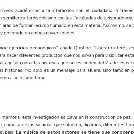
chivos académicos a la interacción con el ciudadano, a través 
 semillero interdisciplinario con las Facultades de Jurisprudenci
en aras de formar recurso humano en esta materia. Así mismo, se
o y posgrado en ambas universidades.
e ejercicios pedagógicos”, añade Quishpe. “Nuestro interés es q
ra hacer diferentes productos que nos sirvan para visibilizar esta
l aquí al contar las historias que se esconden detrás de esas c
 las historias. No solo es un mensaje para afuera, sino tambié
 torno a un mismo tema.
a memoria, esta investigación es clave en la construcción de paz. 
, como la de las víctimas que sufrieron, digamos, diferentes tipo
el país.
La música de estos actores se tiene que conocer p