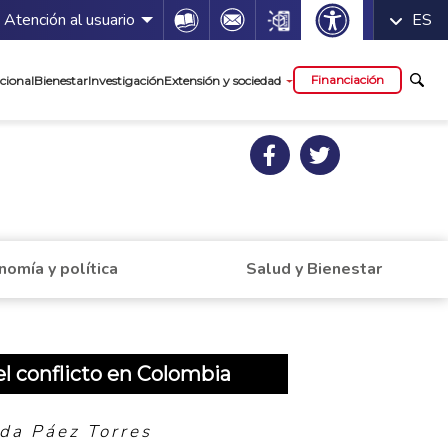
 servicios
Icon
Icon
Icon
Atención al usuario
ES
cipal
Financiación
cional
Bienestar
Investigación
Extensión y sociedad
nomía y política
Salud y Bienestar
del conflicto en Colombia
da Páez Torres