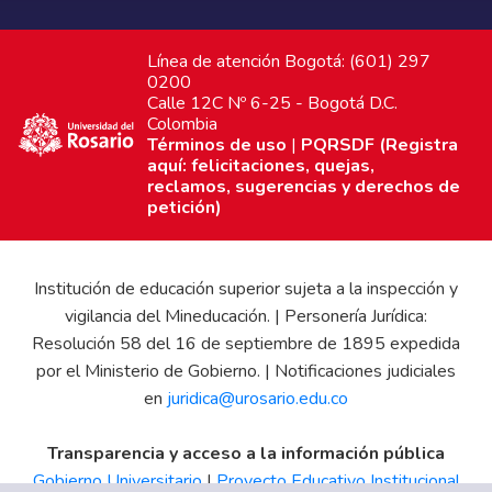
Línea de atención Bogotá: (601) 297
0200
Calle 12C Nº 6-25 - Bogotá D.C.
Colombia
Términos de uso
|
PQRSDF (Registra
aquí: felicitaciones, quejas,
reclamos, sugerencias y derechos de
petición)
Institución de educación superior sujeta a la inspección y
vigilancia del Mineducación. | Personería Jurídica:
Resolución 58 del 16 de septiembre de 1895 expedida
por el Ministerio de Gobierno. | Notificaciones judiciales
en
juridica@urosario.edu.co
Transparencia y acceso a la información pública
Gobierno Universitario
|
Proyecto Educativo Institucional