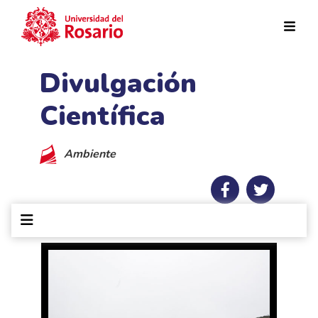
Pasar al contenido principal
Divulgación
Científica
Ambiente