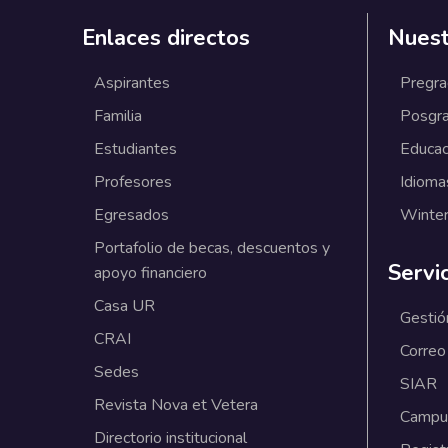
Enlaces directos
Nuest
Aspirantes
Pregr
Familia
Posgr
Estudiantes
Educac
Profesores
Idioma
Egresados
Winter
Portafolio de becas, descuentos y
Servi
apoyo financiero
Casa UR
Gestió
CRAI
Correo
Sedes
SIAR
Revista Nova et Vetera
Campus
Directorio institucional