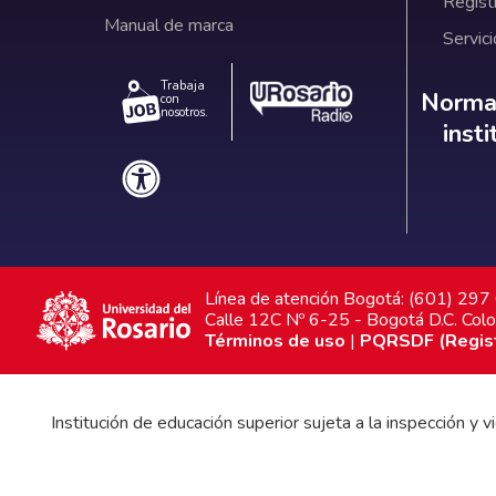
Regist
Manual de marca
Servici
Trabaja
Norm
Normat
con
nosotros.
inst
Línea de atención Bogotá: (601) 29
Calle 12C Nº 6-25 - Bogotá D.C. Col
Términos de uso
|
PQRSDF (Registr
Institución de educación superior sujeta a la inspección y