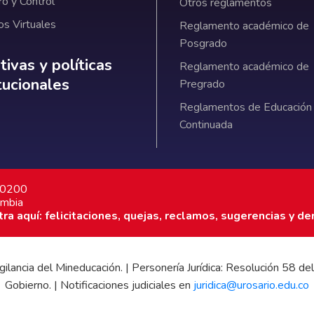
ro y Control
Otros reglamentos
os Virtuales
Reglamento académico de
Posgrado
ativas y políticas institucionales
ivas y políticas
Reglamento académico de
itucionales
Pregrado
Reglamentos de Educación
Continuada
7 0200
ombia
a aquí: felicitaciones, quejas, reclamos, sugerencias y de
 vigilancia del Mineducación. | Personería Jurídica: Resolución 58
Gobierno. | Notificaciones judiciales en
juridica@urosario.edu.co