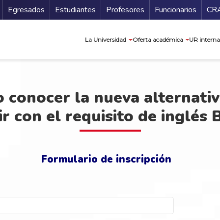
Secundario
Gu
Egresados
Estudiantes
Profesores
Funcionarios
CR
Navegación prin
La Universidad
Oferta académica
UR interna
 conocer la nueva alternati
r con el requisito de inglés 
Formulario de inscripción