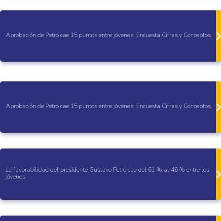
Aprobación de Petro cae 15 puntos entre jóvenes: Encuesta Cifras y Conceptos
Aprobación de Petro cae 15 puntos entre jóvenes: Encuesta Cifras y Conceptos
La favorabilidad del presidente Gustavo Petro cae del 61 % al 46 % entre los
jóvenes