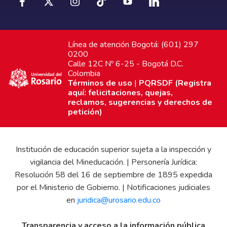
Línea de atención Bogotá: (601) 297
0200
Calle 12C Nº 6-25 - Bogotá D.C.
Colombia
Términos de uso
|
PQRSDF (Registra
aquí: felicitaciones, quejas,
reclamos, sugerencias y derechos de
petición)
Institución de educación superior sujeta a la inspección y
vigilancia del Mineducación. | Personería Jurídica:
Resolución 58 del 16 de septiembre de 1895 expedida
por el Ministerio de Gobierno. | Notificaciones judiciales
en
juridica@urosario.edu.co
Transparencia y acceso a la información pública