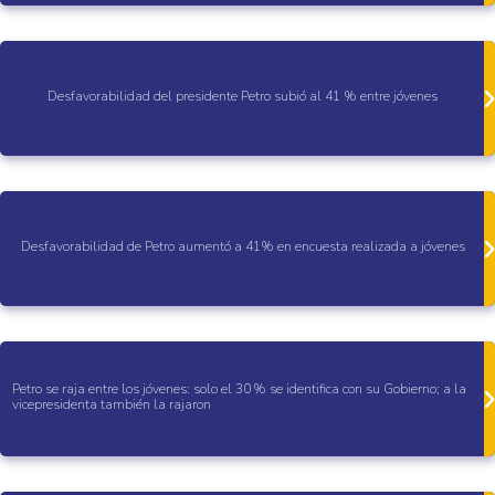
Desfavorabilidad del presidente Petro subió al 41 % entre jóvenes
Desfavorabilidad de Petro aumentó a 41% en encuesta realizada a jóvenes
Petro se raja entre los jóvenes: solo el 30 % se identifica con su Gobierno; a la
vicepresidenta también la rajaron