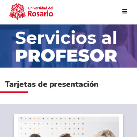
Pasar al contenido principal
Tarjetas de presentación