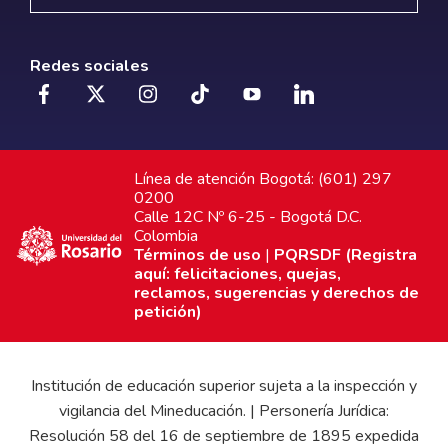
Redes sociales
Línea de atención Bogotá: (601) 297
0200
Calle 12C Nº 6-25 - Bogotá D.C.
Colombia
Términos de uso
|
PQRSDF (Registra
aquí: felicitaciones, quejas,
reclamos, sugerencias y derechos de
petición)
Institución de educación superior sujeta a la inspección y
vigilancia del Mineducación. | Personería Jurídica:
Resolución 58 del 16 de septiembre de 1895 expedida