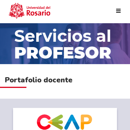
Pasar al contenido principal
Portafolio docente