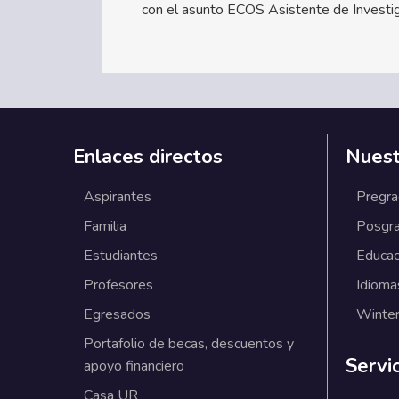
con el asunto ECOS Asistente de Investig
Enlaces directos
Nuest
Aspirantes
Pregr
Familia
Posgr
Estudiantes
Educac
Profesores
Idioma
Egresados
Winter
Portafolio de becas, descuentos y
Servi
apoyo financiero
Casa UR