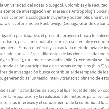
 la Universidad del Rosario (Bogotá, Colombia) y la Facult
istente de investigación en el área de Antropología Social 
n de Economía Ecológica Incluyente y Sostenible: una invest
para el ecoturismo en Puebloviejo (Ciénaga Grande de Sant
stigación participativa, el presente proyecto busca fortalece
urismo, para contribuir al desarrollo sostenible y económi
agdalena. El marco teórico y la asociada metodología de in
sociado con seis áreas diferentes de las ciencias cada uno 
gica (hilo 1), turismo responsable (hilo 2), economía solidaria
), modelación participativa de sistemas complejos (hilo 5) y e
 área de investigación busca contribuir al desempeño de los
o, generando así un tejido inter- y transdisciplinario de est
e asumir actividades de apoyo al líder local del Hilo 6 - coo
, con la preparación y la realización de métodos para facilita
tento a los intereses y el conocimiento de la comunidad local
e modelación participativa al centro del proyecto, acompañam