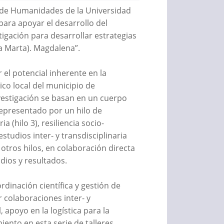
ad de Humanidades de la Universidad
para apoyar el desarrollo del
igación para desarrollar estrategias
a Marta). Magdalena”.
r el potencial inherente en la
co local del municipio de
vestigación se basan en un cuerpo
representado por un hilo de
 (hilo 3), resiliencia socio-
studios inter- y transdisciplinaria
 otros hilos, en colaboración directa
udios y resultados.
rdinación científica y gestión de
r colaboraciones inter- y
, apoyo en la logística para la
iento en esta serie de talleres,