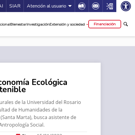
ía de servicios
Icon
Icon
Icon
AI
SIAR
Atención al usuario
cipal
Financiación
cional
Bienestar
Investigación
Extensión y sociedad
conomía Ecológica
tenible
urales de la Universidad del Rosario
cultad de Humanidades de la
(Santa Marta), busca asistente de
Antropología Social.