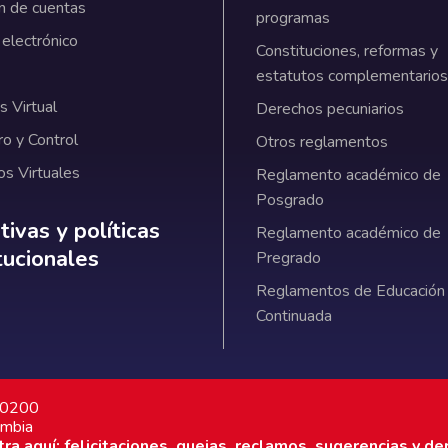
n de cuentas
programas
 electrónico
Constituciones, reformas y
estatutos complementarios
 Virtual
Derechos pecuniarios
ro y Control
Otros reglamentos
os Virtuales
Reglamento académico de
Posgrado
ativas y políticas institucionales
ivas y políticas
Reglamento académico de
itucionales
Pregrado
Reglamentos de Educación
Continuada
7 0200
ombia
a aquí: felicitaciones, quejas, reclamos, sugerencias y de