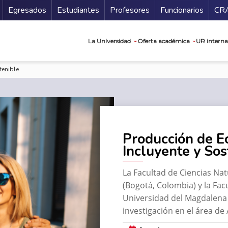
Secundario
Gu
Egresados
Estudiantes
Profesores
Funcionarios
CR
Navegación prin
La Universidad
Oferta académica
UR interna
tenible
Producción de E
Incluyente y Sos
La Facultad de Ciencias Nat
(Bogotá, Colombia) y la Fa
Universidad del Magdalena 
investigación en el área de 