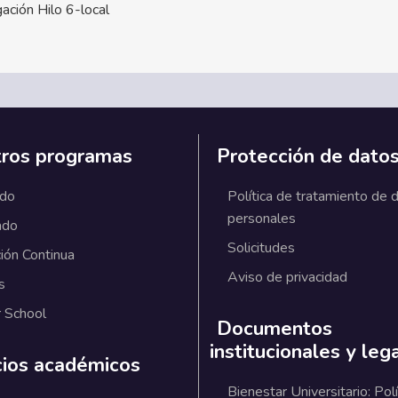
ación Hilo 6-local
ros programas
Protección de dato
ado
Política de tratamiento de 
personales
ado
Solicitudes
ión Continua
Aviso de privacidad
s
 School
Documentos
institucionales y leg
cios académicos
Bienestar Universitario: Polí