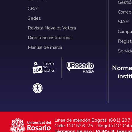
Gestió
CRAI
Correo
Sedes
SIAR
Revista Nova et Vetera
Campus
Directorio institucional
Regist
Manual de marca
Servici
Trabaja
Norm
Normat
con
nosotros.
inst
Línea de atención Bogotá: (601) 29
Calle 12C Nº 6-25 - Bogotá D.C. Col
Términos de uso
|
PQRSDF (Registr