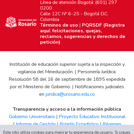
Línea de atención Bogotá: (601) 297
0200
Calle 12C Nº 6-25 - Bogotá D.C.
Colombia
Términos de uso
|
PQRSDF (Registra
aquí: felicitaciones, quejas,
reclamos, sugerencias y derechos de
petición)
Institución de educación superior sujeta a la inspección y
vigilancia del Mineducación. | Personería Jurídica:
Resolución 58 del 16 de septiembre de 1895 expedida
por el Ministerio de Gobierno. | Notificaciones judiciales
en
juridica@urosario.edu.co
Transparencia y acceso a la información pública
Gobierno Universitario
|
Proyecto Educativo Institucional
|
Informe de Gestión
|
Boletín Estadístico
|
Régimen
Tributario
|
Estados Financieros
|
Código de Ética
|
Canal
Este sitio utiliza cookies para mejorar tu experiencia de usuario. Si sigues