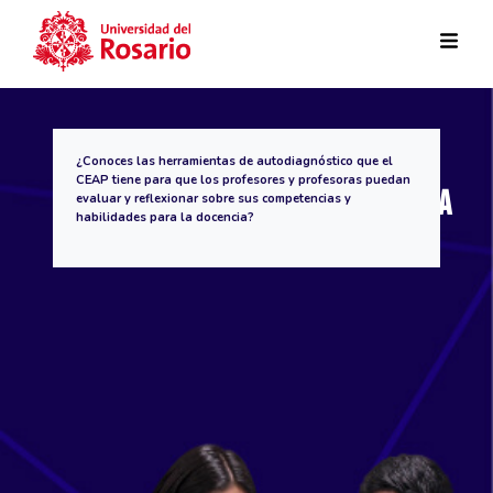
Pasar al contenido principal
Espacio De Autodiagnóstico De
¿Conoces las herramientas de autodiagnóstico que el
CEAP tiene para que los profesores y profesoras puedan
Competencias Y Habilidades Para La
evaluar y reflexionar sobre sus competencias y
habilidades para la docencia?
Docencia