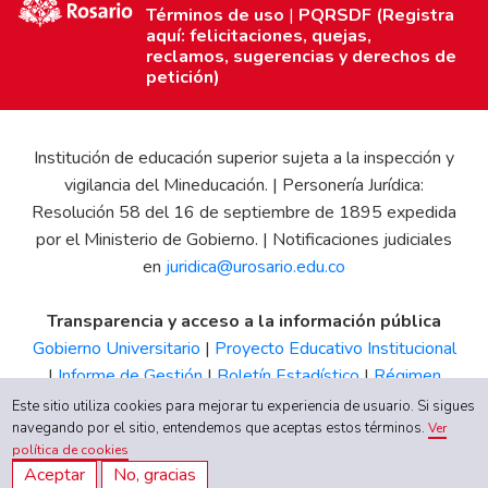
Términos de uso
|
PQRSDF (Registra
aquí: felicitaciones, quejas,
reclamos, sugerencias y derechos de
petición)
Institución de educación superior sujeta a la inspección y
vigilancia del Mineducación. | Personería Jurídica:
Resolución 58 del 16 de septiembre de 1895 expedida
por el Ministerio de Gobierno. | Notificaciones judiciales
en
juridica@urosario.edu.co
Transparencia y acceso a la información pública
Gobierno Universitario
|
Proyecto Educativo Institucional
|
Informe de Gestión
|
Boletín Estadístico
|
Régimen
Tributario
|
Estados Financieros
|
Código de Ética
|
Canal
Este sitio utiliza cookies para mejorar tu experiencia de usuario. Si sigues
navegando por el sitio, entendemos que aceptas estos términos.
de Integridad UR
Ver
política de cookies
Aceptar
No, gracias