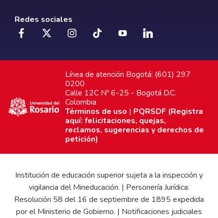
Redes sociales
Línea de atención Bogotá: (601) 297
0200
Calle 12C Nº 6-25 - Bogotá D.C.
Colombia
Términos de uso
|
PQRSDF (Registra
aquí: felicitaciones, quejas,
reclamos, sugerencias y derechos de
petición)
Institución de educación superior sujeta a la inspección y
vigilancia del Mineducación. | Personería Jurídica:
Resolución 58 del 16 de septiembre de 1895 expedida
por el Ministerio de Gobierno. | Notificaciones judiciales