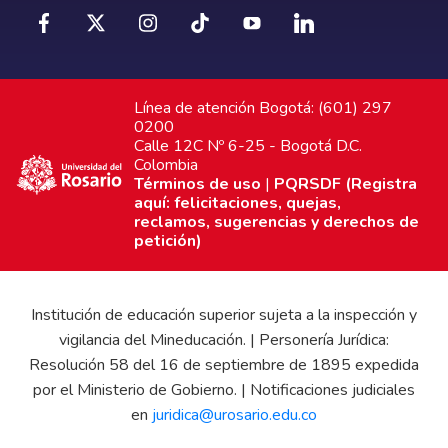
Línea de atención Bogotá: (601) 297
0200
Calle 12C Nº 6-25 - Bogotá D.C.
Colombia
Términos de uso
|
PQRSDF (Registra
aquí: felicitaciones, quejas,
reclamos, sugerencias y derechos de
petición)
Institución de educación superior sujeta a la inspección y
vigilancia del Mineducación. | Personería Jurídica:
Resolución 58 del 16 de septiembre de 1895 expedida
por el Ministerio de Gobierno. | Notificaciones judiciales
en
juridica@urosario.edu.co