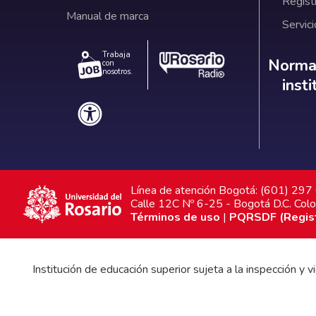
Regist
Manual de marca
Servici
Trabaja
Norm
Normat
con
nosotros.
inst
Línea de atención Bogotá: (601) 29
Calle 12C Nº 6-25 - Bogotá D.C. Col
Términos de uso
|
PQRSDF (Registr
Institución de educación superior sujeta a la inspección y