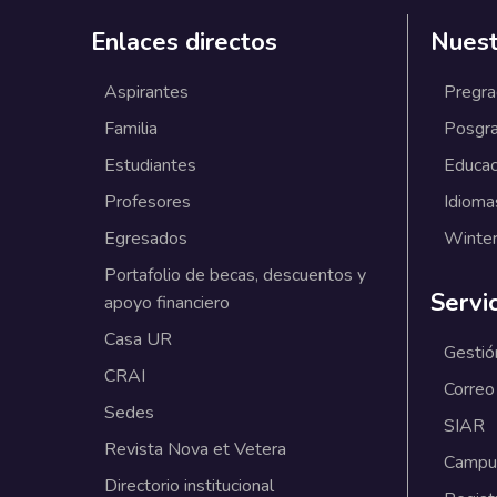
Enlaces directos
Nuest
Aspirantes
Pregr
Familia
Posgr
Estudiantes
Educac
Profesores
Idioma
Egresados
Winter
Portafolio de becas, descuentos y
Servi
apoyo financiero
Casa UR
Gestió
CRAI
Correo
Sedes
SIAR
Revista Nova et Vetera
Campus
Directorio institucional