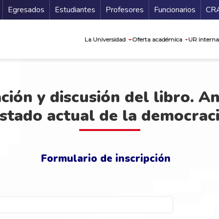
Secundario
Gu
Egresados
Estudiantes
Profesores
Funcionarios
CR
Navegación prin
La Universidad
Oferta académica
UR interna
ión y discusión del libro. An
stado actual de la democrac
Formulario de inscripción