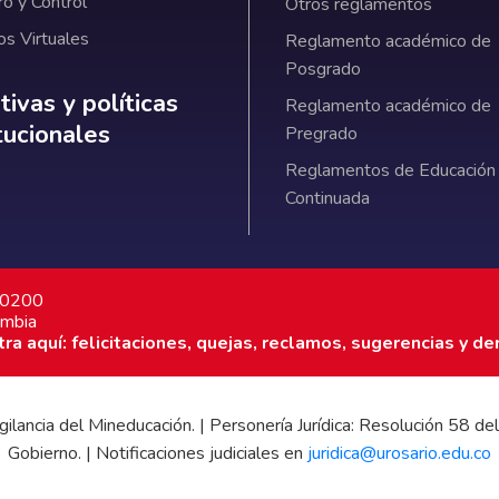
ro y Control
Otros reglamentos
os Virtuales
Reglamento académico de
Posgrado
ativas y políticas institucionales
ivas y políticas
Reglamento académico de
itucionales
Pregrado
Reglamentos de Educación
Continuada
7 0200
ombia
a aquí: felicitaciones, quejas, reclamos, sugerencias y de
 vigilancia del Mineducación. | Personería Jurídica: Resolución 58
Gobierno. | Notificaciones judiciales en
juridica@urosario.edu.co