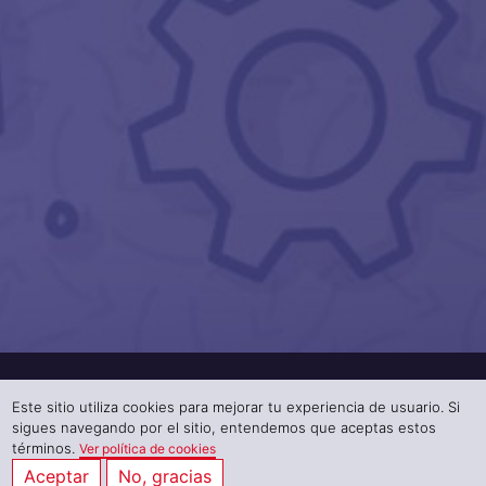
Enlaces directos
Este sitio utiliza cookies para mejorar tu experiencia de usuario. Si
sigues navegando por el sitio, entendemos que aceptas estos
términos.
Ver política de cookies
Trabaja con
Aceptar
No, gracias
nosotros.