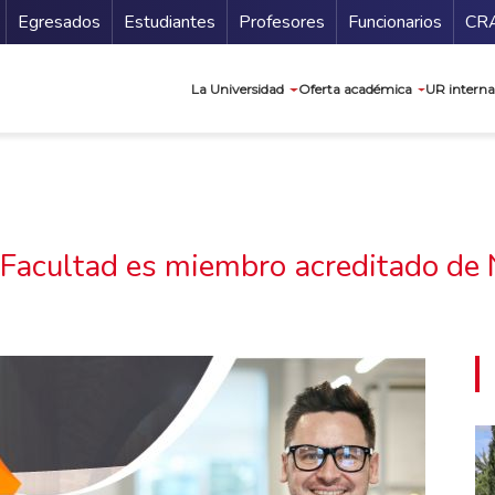
Secundario
Gu
Egresados
Estudiantes
Profesores
Funcionarios
CR
Navegación prin
La Universidad
Oferta académica
UR interna
 Facultad es miembro acreditado d