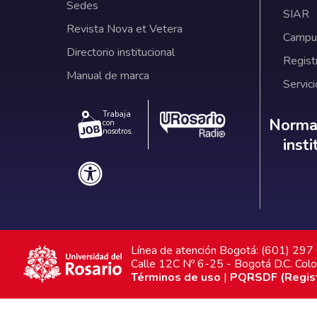
Sedes
SIAR
Revista Nova et Vetera
Campus
Directorio institucional
Regist
Manual de marca
Servici
Trabaja
Norm
Normat
con
nosotros.
inst
Línea de atención Bogotá: (601) 29
Calle 12C Nº 6-25 - Bogotá D.C. Col
Términos de uso
|
PQRSDF (Registr