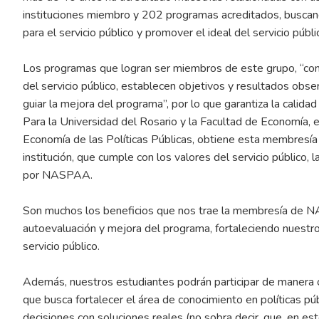
instituciones miembro y 202 programas acreditados, buscando
para el servicio público y promover el ideal del servicio públic
Los programas que logran ser miembros de este grupo, “contri
del servicio público, establecen objetivos y resultados ob
guiar la mejora del programa”, por lo que garantiza la calida
Para la Universidad del Rosario y la Facultad de Economía, e
Economía de las Políticas Públicas, obtiene esta membresía 
institución, que cumple con los valores del servicio público,
por NASPAA.
Son muchos los beneficios que nos trae la membresía de N
autoevaluación y mejora del programa, fortaleciendo nuestr
servicio público.
Además, nuestros estudiantes podrán participar de manera o
que busca fortalecer el área de conocimiento en políticas pú
decisiones con soluciones reales (no sobra decir, que, en e