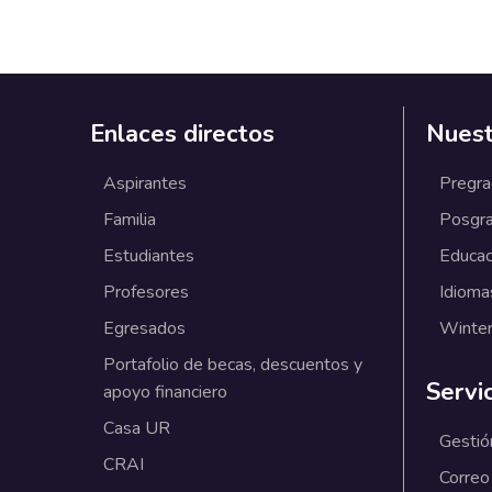
Enlaces directos
Nuest
Aspirantes
Pregr
Familia
Posgr
Estudiantes
Educac
Profesores
Idioma
Egresados
Winter
Portafolio de becas, descuentos y
Servi
apoyo financiero
Casa UR
Gestió
CRAI
Correo