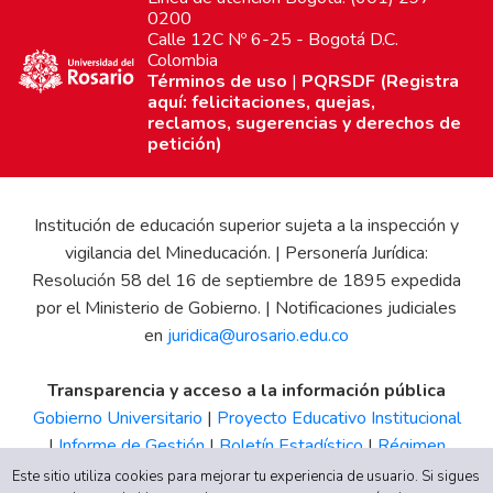
0200
Calle 12C Nº 6-25 - Bogotá D.C.
Colombia
Términos de uso
|
PQRSDF (Registra
aquí: felicitaciones, quejas,
reclamos, sugerencias y derechos de
petición)
Institución de educación superior sujeta a la inspección y
vigilancia del Mineducación. | Personería Jurídica:
Resolución 58 del 16 de septiembre de 1895 expedida
por el Ministerio de Gobierno. | Notificaciones judiciales
en
juridica@urosario.edu.co
Transparencia y acceso a la información pública
Gobierno Universitario
|
Proyecto Educativo Institucional
|
Informe de Gestión
|
Boletín Estadístico
|
Régimen
Tributario
|
Estados Financieros
|
Código de Ética
|
Canal
Este sitio utiliza cookies para mejorar tu experiencia de usuario. Si sigues