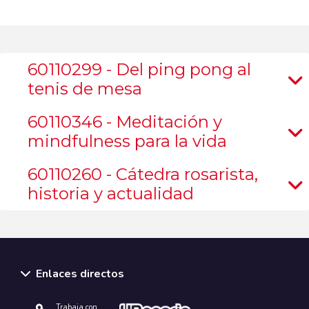
60110299 - Del ping pong al
tenis de mesa
60110346 - Meditación y
mindfulness para la vida
60110260 - Cátedra rosarista,
historia y actualidad
Enlaces directos
Trabaja con