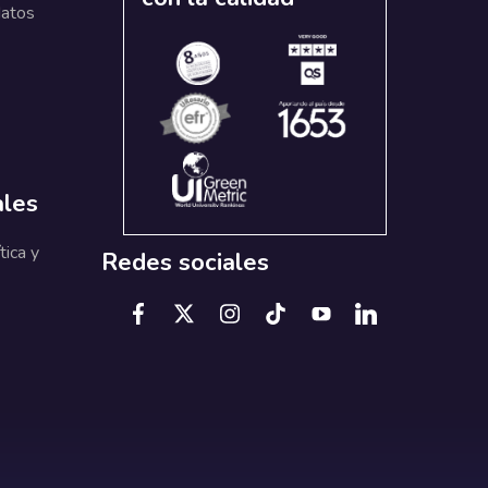
datos
ales
tica y
Redes sociales