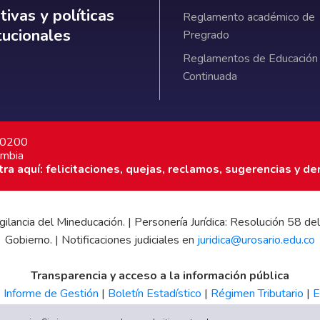
ativas y políticas institucionales
ivas y políticas
Reglamento académico de
itucionales
Pregrado
Reglamentos de Educación
Continuada
7 0200
ombia
a aquí: felicitaciones, quejas, reclamos, sugerencias y de
 vigilancia del Mineducación. | Personería Jurídica: Resolución 58
Gobierno. | Notificaciones judiciales en
juridica@urosario.edu.co
Transparencia y acceso a la información pública
|
Informe de Gestión
|
Boletín Estadístico
|
Régimen Tributario
|
E
UR