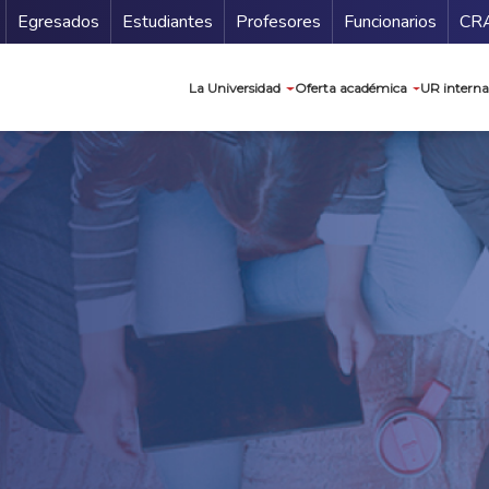
Secundario
Gu
Egresados
Estudiantes
Profesores
Funcionarios
CR
Navegación prin
La Universidad
Oferta académica
UR interna