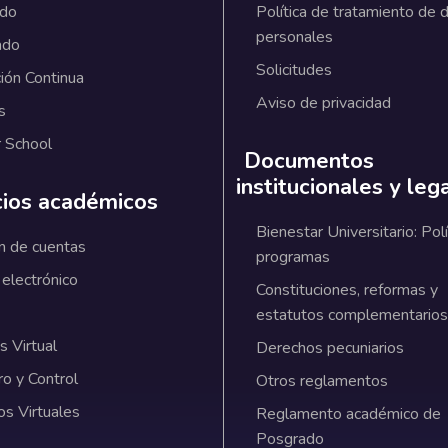
ado
Política de tratamiento de 
personales
ado
Solicitudes
ión Continua
Aviso de privacidad
s
 School
Documentos
institucionales y leg
cios académicos
Bienestar Universitario: Polí
n de cuentas
programas
 electrónico
Constituciones, reformas y
estatutos complementarios
 Virtual
Derechos pecuniarios
ro y Control
Otros reglamentos
os Virtuales
Reglamento académico de
Posgrado