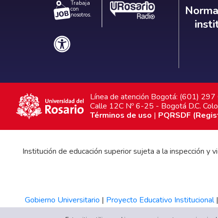
Trabaja
Norm
Normat
con
nosotros.
inst
Línea de atención Bogotá: (601) 29
Calle 12C Nº 6-25 - Bogotá D.C. Col
Términos de uso
|
PQRSDF (Registr
Institución de educación superior sujeta a la inspección y
Gobierno Universitario
|
Proyecto Educativo Institucional