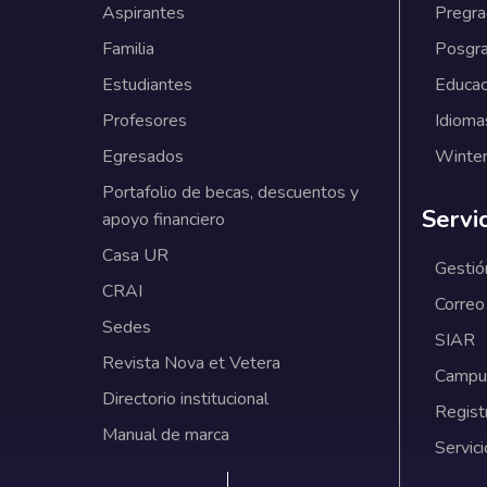
Aspirantes
Pregr
Familia
Posgr
Estudiantes
Educac
Profesores
Idioma
Egresados
Winter
Portafolio de becas, descuentos y
Servi
apoyo financiero
Casa UR
Gestió
CRAI
Correo
Sedes
SIAR
Revista Nova et Vetera
Campus
Directorio institucional
Regist
Manual de marca
Servici