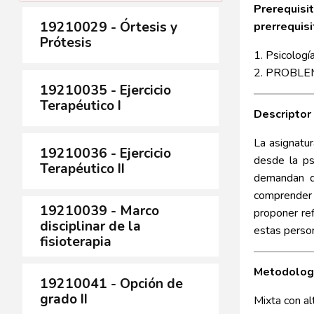
Prerequisit
19210029 - Órtesis y
prerrequisi
Prótesis
1. Psicologí
2. PROBLEM
19210035 - Ejercicio
Terapéutico I
Descriptor
La asignatur
19210036 - Ejercicio
desde la ps
Terapéutico II
demandan de
comprender 
19210039 - Marco
proponer ref
disciplinar de la
estas person
fisioterapia
Metodolog
19210041 - Opción de
grado II
Mixta con al