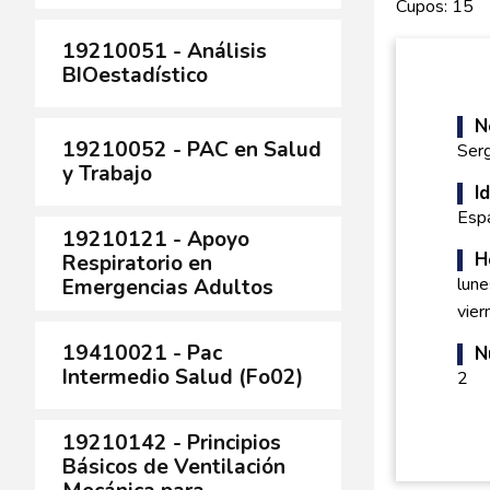
Cupos: 15
19210051 - Análisis
BIOestadístico
N
19210052 - PAC en Salud
Serg
y Trabajo
I
Esp
19210121 - Apoyo
H
Respiratorio en
lune
Emergencias Adultos
vier
19410021 - Pac
N
Intermedio Salud (Fo02)
2
19210142 - Principios
Básicos de Ventilación