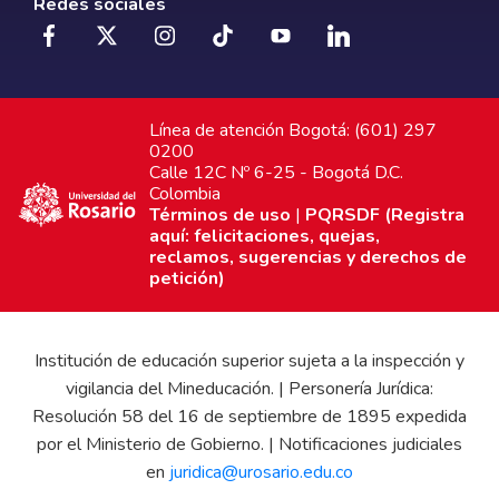
Redes sociales
Línea de atención Bogotá: (601) 297
0200
Calle 12C Nº 6-25 - Bogotá D.C.
Colombia
Términos de uso
|
PQRSDF (Registra
aquí: felicitaciones, quejas,
reclamos, sugerencias y derechos de
petición)
Institución de educación superior sujeta a la inspección y
vigilancia del Mineducación. | Personería Jurídica:
Resolución 58 del 16 de septiembre de 1895 expedida
por el Ministerio de Gobierno. | Notificaciones judiciales
en
juridica@urosario.edu.co