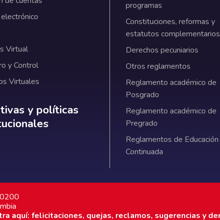
n de cuentas
programas
 electrónico
Constituciones, reformas y
estatutos complementarios
 Virtual
Derechos pecuniarios
ro y Control
Otros reglamentos
os Virtuales
Reglamento académico de
Posgrado
ativas y políticas institucionales
ivas y políticas
Reglamento académico de
itucionales
Pregrado
Reglamentos de Educación
Continuada
7 0200
ombia
a aquí: felicitaciones, quejas, reclamos, sugerencias y de