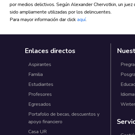
por medios delictivos. Según Alexander Chervotkin, un jue
sido ampliamente utilizadas por los delincuentes.
Para mayor información dar click
aquí
.
Enlaces directos
Nuest
Aspirantes
Pregr
Familia
Posgr
Estudiantes
Educac
Profesores
Idioma
Egresados
Winter
Portafolio de becas, descuentos y
Servi
apoyo financiero
Casa UR