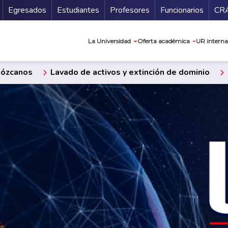
Secundario
Gu
Egresados
Estudiantes
Profesores
Funcionarios
CR
Navegación prin
La Universidad
Oferta académica
UR interna
ózcanos
Lavado de activos y extinción de dominio