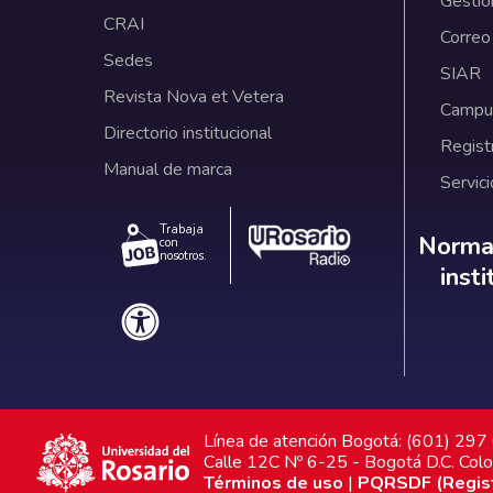
Gestió
CRAI
Correo
Sedes
SIAR
Revista Nova et Vetera
Campus
Directorio institucional
Regist
Manual de marca
Servici
Trabaja
Norm
Normat
con
nosotros.
inst
Línea de atención Bogotá: (601) 29
Calle 12C Nº 6-25 - Bogotá D.C. Col
Términos de uso
|
PQRSDF (Registr