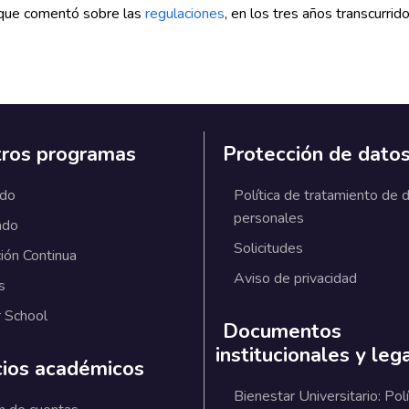
z que comentó sobre las
regulaciones
, en los tres años transcurri
ros programas
Protección de dato
ado
Política de tratamiento de 
personales
ado
Solicitudes
ión Continua
Aviso de privacidad
s
 School
Documentos
institucionales y leg
cios académicos
Bienestar Universitario: Polí