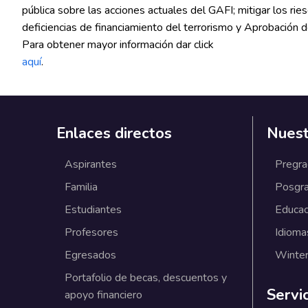
pública sobre las acciones actuales del GAFI; mitigar los riesg
deficiencias de financiamiento del terrorismo y Aprobación 
Para obtener mayor información dar click
aquí
.
Enlaces directos
Nuest
Aspirantes
Pregr
Familia
Posgr
Estudiantes
Educac
Profesores
Idioma
Egresados
Winter
Portafolio de becas, descuentos y
Servi
apoyo financiero