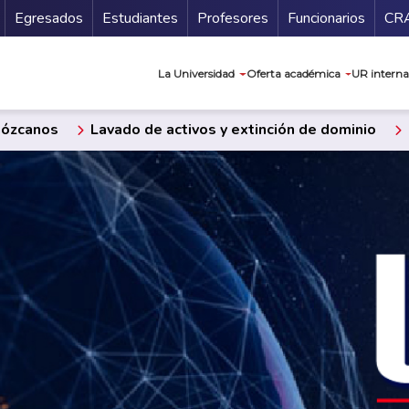
Secundario
Gu
Egresados
Estudiantes
Profesores
Funcionarios
CR
Navegación prin
La Universidad
Oferta académica
UR interna
ózcanos
Lavado de activos y extinción de dominio