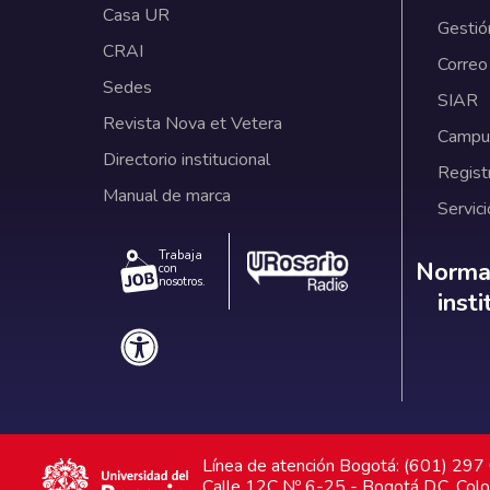
Casa UR
Gestió
CRAI
Correo
Sedes
SIAR
Revista Nova et Vetera
Campus
Directorio institucional
Regist
Manual de marca
Servici
Trabaja
Norm
Normat
con
nosotros.
inst
Línea de atención Bogotá: (601) 29
Calle 12C Nº 6-25 - Bogotá D.C. Col