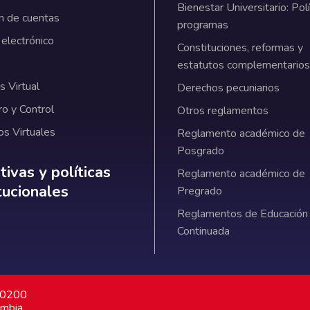
Bienestar Universitario: Polí
n de cuentas
programas
 electrónico
Constituciones, reformas y
estatutos complementarios
 Virtual
Derechos pecuniarios
ro y Control
Otros reglamentos
os Virtuales
Reglamento académico de
Posgrado
ativas y políticas institucionales
ivas y políticas
Reglamento académico de
itucionales
Pregrado
Reglamentos de Educación
Continuada
7 0200
ombia