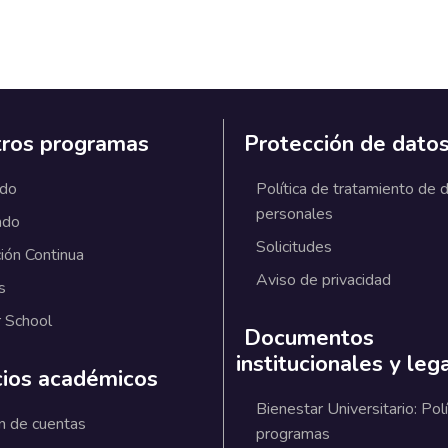
ros programas
Protección de dato
ado
Política de tratamiento de 
personales
ado
Solicitudes
ión Continua
Aviso de privacidad
s
 School
Documentos
institucionales y leg
cios académicos
Bienestar Universitario: Polí
n de cuentas
programas