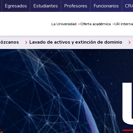
Secundario
Gu
Egresados
Estudiantes
Profesores
Funcionarios
CR
Navegación prin
La Universidad
Oferta académica
UR interna
ózcanos
Lavado de activos y extinción de dominio