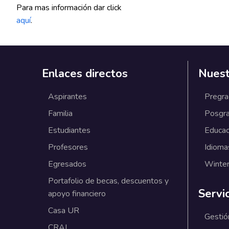
Para mas información dar click
aquí
.
Enlaces directos
Nuest
Aspirantes
Pregr
Familia
Posgr
Estudiantes
Educac
Profesores
Idioma
Egresados
Winter
Portafolio de becas, descuentos y
Servi
apoyo financiero
Casa UR
Gestió
CRAI