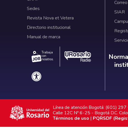
Correo
Sedes
SIAR
Revista Nova et Vetera
Campus
Directorio institucional
Regist
Manual de marca
Servici
Trabaja
Norm
Normat
con
nosotros.
inst
Línea de atención Bogotá: (601) 29
Calle 12C Nº 6-25 - Bogotá D.C. Col
Términos de uso
|
PQRSDF (Registr