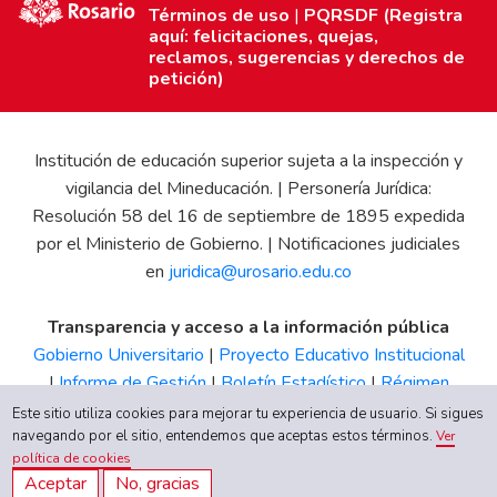
Términos de uso
|
PQRSDF (Registra
aquí: felicitaciones, quejas,
reclamos, sugerencias y derechos de
petición)
Institución de educación superior sujeta a la inspección y
vigilancia del Mineducación. | Personería Jurídica:
Resolución 58 del 16 de septiembre de 1895 expedida
por el Ministerio de Gobierno. | Notificaciones judiciales
en
juridica@urosario.edu.co
Transparencia y acceso a la información pública
Gobierno Universitario
|
Proyecto Educativo Institucional
|
Informe de Gestión
|
Boletín Estadístico
|
Régimen
Tributario
|
Estados Financieros
|
Código de Ética
|
Canal
Este sitio utiliza cookies para mejorar tu experiencia de usuario. Si sigues
de Integridad UR
navegando por el sitio, entendemos que aceptas estos términos.
Ver
política de cookies
Aceptar
No, gracias