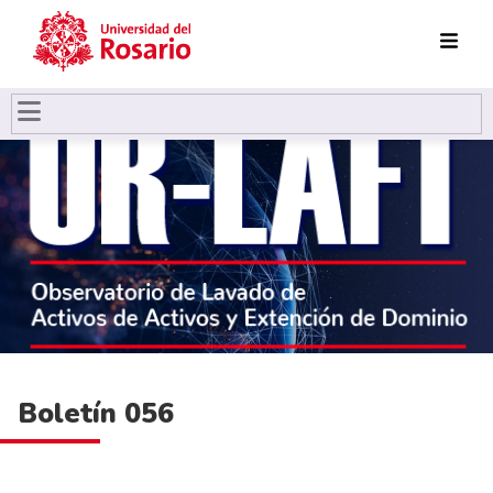
Pasar al contenido principal
Boletín 056