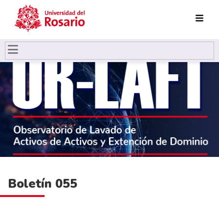
Pasar al contenido principal
Boletín 055