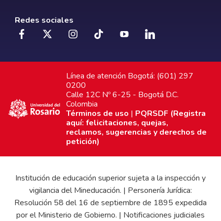
Redes sociales
Línea de atención Bogotá: (601) 297
0200
Calle 12C Nº 6-25 - Bogotá D.C.
Colombia
Términos de uso
|
PQRSDF (Registra
aquí: felicitaciones, quejas,
reclamos, sugerencias y derechos de
petición)
Institución de educación superior sujeta a la inspección y
vigilancia del Mineducación. | Personería Jurídica:
Resolución 58 del 16 de septiembre de 1895 expedida
por el Ministerio de Gobierno. | Notificaciones judiciales