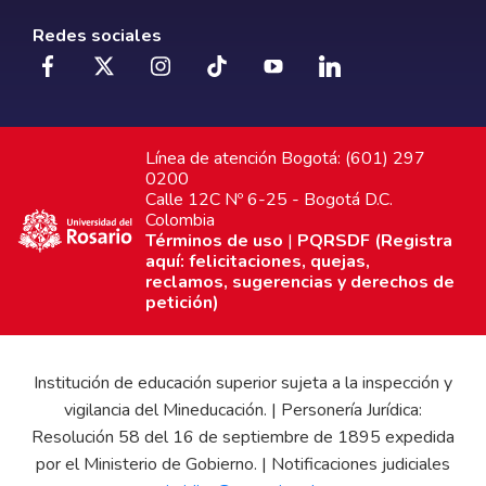
Redes sociales
Línea de atención Bogotá: (601) 297
0200
Calle 12C Nº 6-25 - Bogotá D.C.
Colombia
Términos de uso
|
PQRSDF (Registra
aquí: felicitaciones, quejas,
reclamos, sugerencias y derechos de
petición)
Institución de educación superior sujeta a la inspección y
vigilancia del Mineducación. | Personería Jurídica:
Resolución 58 del 16 de septiembre de 1895 expedida
por el Ministerio de Gobierno. | Notificaciones judiciales