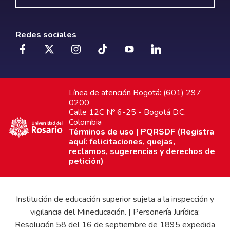
Redes sociales
Línea de atención Bogotá: (601) 297
0200
Calle 12C Nº 6-25 - Bogotá D.C.
Colombia
Términos de uso
|
PQRSDF (Registra
aquí: felicitaciones, quejas,
reclamos, sugerencias y derechos de
petición)
Institución de educación superior sujeta a la inspección y
vigilancia del Mineducación. | Personería Jurídica:
Resolución 58 del 16 de septiembre de 1895 expedida