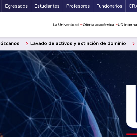
Secundario
Gu
Egresados
Estudiantes
Profesores
Funcionarios
CR
Navegación prin
La Universidad
Oferta académica
UR interna
ózcanos
Lavado de activos y extinción de dominio