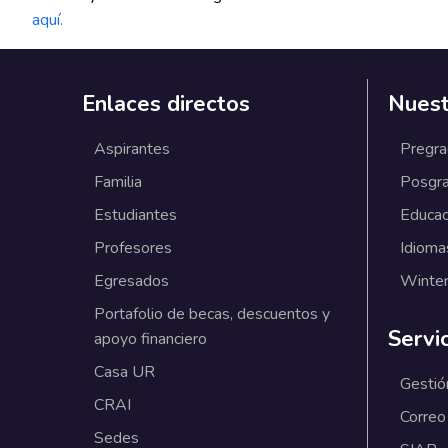
aquí.
Enlaces directos
Nuest
Aspirantes
Pregr
Familia
Posgr
Estudiantes
Educac
Profesores
Idioma
Egresados
Winter
Portafolio de becas, descuentos y
Servi
apoyo financiero
Casa UR
Gestió
CRAI
Correo
Sedes