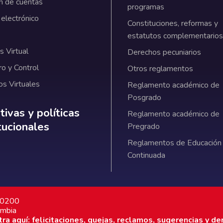
n de cuentas
programas
 electrónico
Constituciones, reformas y
estatutos complementarios
 Virtual
Derechos pecuniarios
ro y Control
Otros reglamentos
os Virtuales
Reglamento académico de
Posgrado
ativas y políticas institucionales
ivas y políticas
Reglamento académico de
itucionales
Pregrado
Reglamentos de Educación
Continuada
7 0200
ombia
a aquí: felicitaciones, quejas, reclamos, sugerencias y de