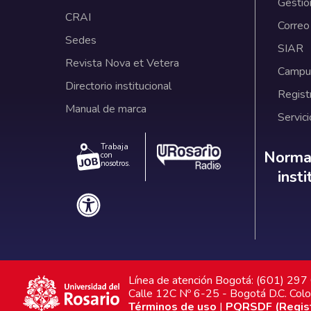
Gestió
CRAI
Correo
Sedes
SIAR
Revista Nova et Vetera
Campus
Directorio institucional
Regist
Manual de marca
Servici
Trabaja
Norm
Normat
con
nosotros.
inst
Línea de atención Bogotá: (601) 29
Calle 12C Nº 6-25 - Bogotá D.C. Col
Términos de uso
|
PQRSDF (Registr