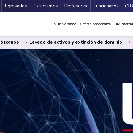
Secundario
Gu
Egresados
Estudiantes
Profesores
Funcionarios
CR
Navegación prin
La Universidad
Oferta académica
UR interna
ózcanos
Lavado de activos y extinción de dominio