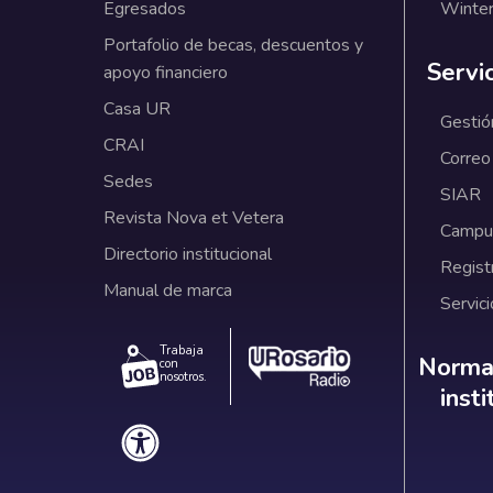
Egresados
Winter
Portafolio de becas, descuentos y
Servi
apoyo financiero
Casa UR
Gestió
CRAI
Correo
Sedes
SIAR
Revista Nova et Vetera
Campus
Directorio institucional
Regist
Manual de marca
Servici
Trabaja
Norm
Normat
con
nosotros.
inst