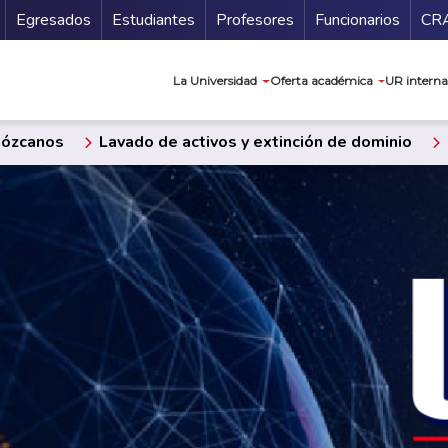
Secundario
Gu
Egresados
Estudiantes
Profesores
Funcionarios
CR
Navegación prin
La Universidad
Oferta académica
UR interna
ózcanos
Lavado de activos y extinción de dominio