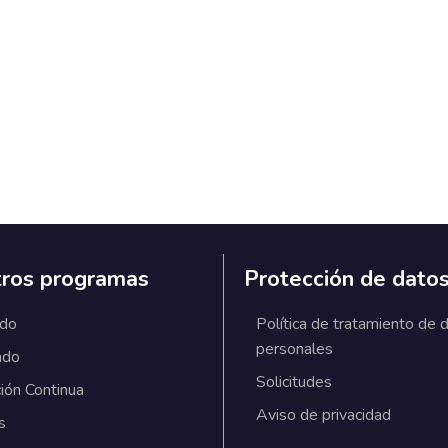
ros programas
Protección de dato
ado
Política de tratamiento de 
personales
ado
Solicitudes
ión Continua
Aviso de privacidad
s