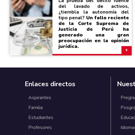
La prueba del delito fuente
del lavado de activos,
¿tiembla la autonomía del
tipo penal?
Un fallo reciente
de la Corte Suprema de
Justicia de Perú ha
generado una gran
preocupación en la opinión
jurídica.
Enlaces directos
Nuest
Aspirantes
Pregr
Familia
Posgr
Estudiantes
Educac
Profesores
Idioma