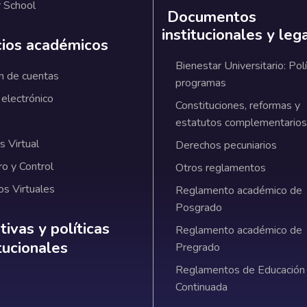
 School
Documentos
institucionales y leg
cios académicos
Bienestar Universitario: Polí
n de cuentas
programas
 electrónico
Constituciones, reformas y
estatutos complementarios
 Virtual
Derechos pecuniarios
ro y Control
Otros reglamentos
os Virtuales
Reglamento académico de
Posgrado
ativas y políticas institucionales
ivas y políticas
Reglamento académico de
itucionales
Pregrado
Reglamentos de Educación
Continuada