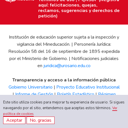
aquí: felicitaciones, quejas,
reclamos, sugerencias y derechos de
petición)
Institución de educación superior sujeta a la inspección y
vigilancia del Mineducación. | Personería Jurídica:
Resolución 58 del 16 de septiembre de 1895 expedida
por el Ministerio de Gobierno. | Notificaciones judiciales
en
juridica@urosario.edu.co
Transparencia y acceso a la información pública
Gobierno Universitario
|
Proyecto Educativo Institucional
|
Informe de Gestión
|
Boletín Estadístico
|
Régimen
Tributario
|
Estados Financieros
|
Código de Ética
|
Canal
Este sitio utiliza cookies para mejorar tu experiencia de usuario. Si sigues
de Integridad UR
navegando por el sitio, entendemos que aceptas estos términos.
Ver
política de cookies
Aceptar
No, gracias