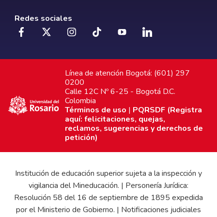
Redes sociales
Línea de atención Bogotá: (601) 297
0200
Calle 12C Nº 6-25 - Bogotá D.C.
Colombia
Términos de uso
|
PQRSDF (Registra
aquí: felicitaciones, quejas,
reclamos, sugerencias y derechos de
petición)
Institución de educación superior sujeta a la inspección y
vigilancia del Mineducación. | Personería Jurídica:
Resolución 58 del 16 de septiembre de 1895 expedida
por el Ministerio de Gobierno. | Notificaciones judiciales