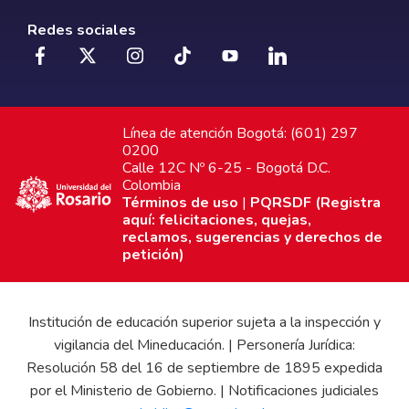
Redes sociales
Línea de atención Bogotá: (601) 297
0200
Calle 12C Nº 6-25 - Bogotá D.C.
Colombia
Términos de uso
|
PQRSDF (Registra
aquí: felicitaciones, quejas,
reclamos, sugerencias y derechos de
petición)
Institución de educación superior sujeta a la inspección y
vigilancia del Mineducación. | Personería Jurídica:
Resolución 58 del 16 de septiembre de 1895 expedida
por el Ministerio de Gobierno. | Notificaciones judiciales