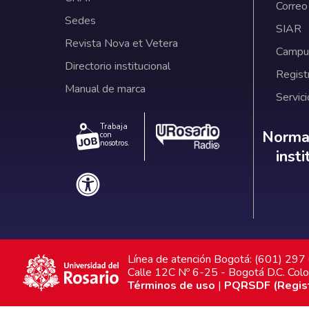
Correo
Sedes
SIAR
Revista Nova et Vetera
Campus
Directorio institucional
Regist
Manual de marca
Servici
Trabaja
Norm
Normat
con
nosotros.
inst
Línea de atención Bogotá: (601) 29
Calle 12C Nº 6-25 - Bogotá D.C. Col
Términos de uso
|
PQRSDF (Registr