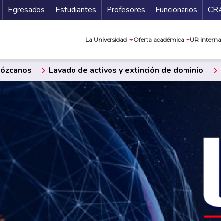
Secundario
Gu
Egresados
Estudiantes
Profesores
Funcionarios
CR
Navegación prin
La Universidad
Oferta académica
UR interna
ózcanos
Lavado de activos y extinción de dominio