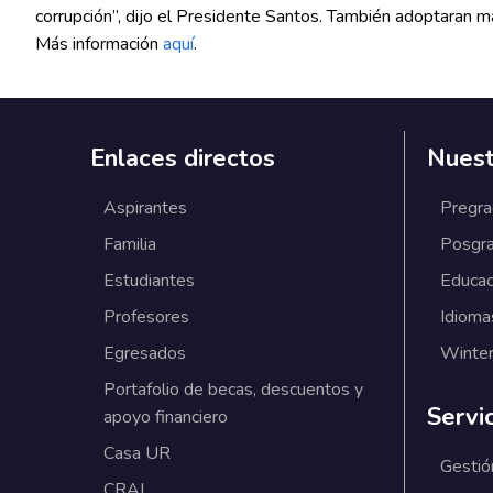
corrupción”, dijo el Presidente Santos. También adoptaran má
Más información
aquí
.
Enlaces directos
Nuest
Aspirantes
Pregr
Familia
Posgr
Estudiantes
Educac
Profesores
Idioma
Egresados
Winter
Portafolio de becas, descuentos y
Servi
apoyo financiero
Casa UR
Gestió
CRAI