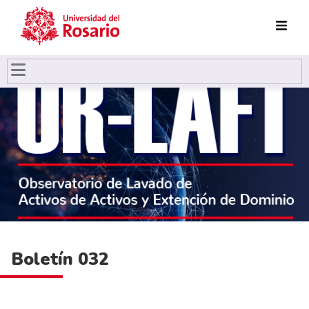
Pasar al contenido principal
Boletín 032