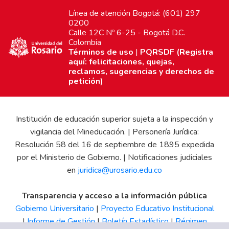
Línea de atención Bogotá: (601) 297
0200
Calle 12C Nº 6-25 - Bogotá D.C.
Colombia
Términos de uso
|
PQRSDF (Registra
aquí: felicitaciones, quejas,
reclamos, sugerencias y derechos de
petición)
Institución de educación superior sujeta a la inspección y
vigilancia del Mineducación. | Personería Jurídica:
Resolución 58 del 16 de septiembre de 1895 expedida
por el Ministerio de Gobierno. | Notificaciones judiciales
en
juridica@urosario.edu.co
Transparencia y acceso a la información pública
Gobierno Universitario
|
Proyecto Educativo Institucional
|
Informe de Gestión
|
Boletín Estadístico
|
Régimen