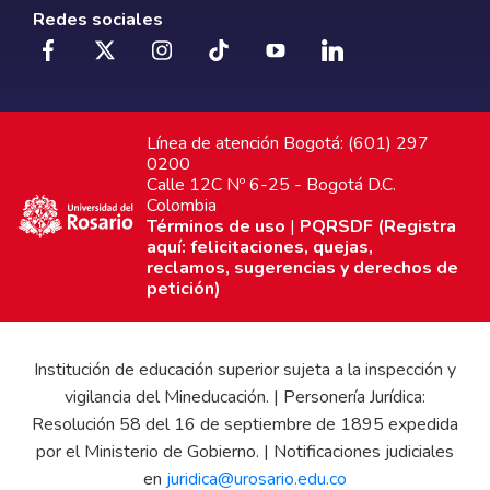
Redes sociales
Línea de atención Bogotá: (601) 297
0200
Calle 12C Nº 6-25 - Bogotá D.C.
Colombia
Términos de uso
|
PQRSDF (Registra
aquí: felicitaciones, quejas,
reclamos, sugerencias y derechos de
petición)
Institución de educación superior sujeta a la inspección y
vigilancia del Mineducación. | Personería Jurídica:
Resolución 58 del 16 de septiembre de 1895 expedida
por el Ministerio de Gobierno. | Notificaciones judiciales
en
juridica@urosario.edu.co