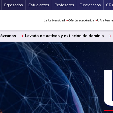
Secundario
Gu
Egresados
Estudiantes
Profesores
Funcionarios
CR
Navegación prin
La Universidad
Oferta académica
UR interna
ózcanos
Lavado de activos y extinción de dominio