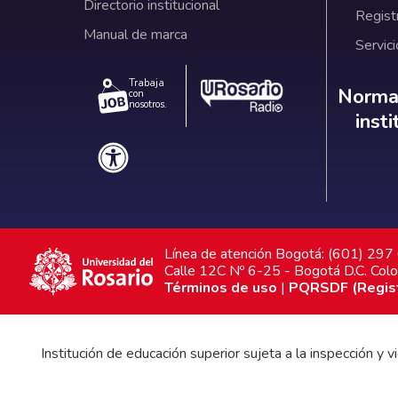
Directorio institucional
Regist
Manual de marca
Servici
Trabaja
Norm
Normat
con
nosotros.
inst
Línea de atención Bogotá: (601) 29
Calle 12C Nº 6-25 - Bogotá D.C. Col
Términos de uso
|
PQRSDF (Registr
Institución de educación superior sujeta a la inspección y