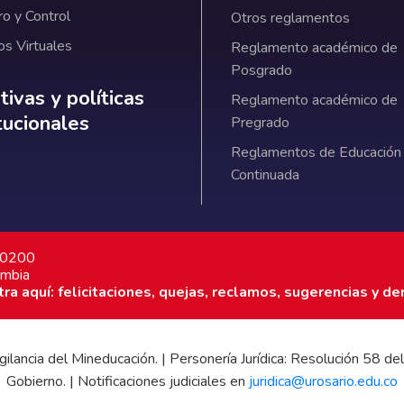
ro y Control
Otros reglamentos
os Virtuales
Reglamento académico de
Posgrado
ativas y políticas institucionales
ivas y políticas
Reglamento académico de
itucionales
Pregrado
Reglamentos de Educación
Continuada
7 0200
ombia
a aquí: felicitaciones, quejas, reclamos, sugerencias y de
 vigilancia del Mineducación. | Personería Jurídica: Resolución 58
Gobierno. | Notificaciones judiciales en
juridica@urosario.edu.co