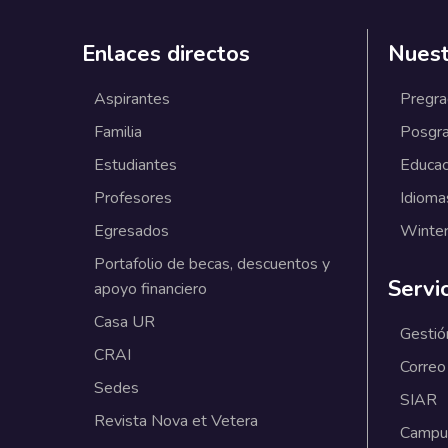
Enlaces directos
Nuest
Aspirantes
Pregr
Familia
Posgr
Estudiantes
Educac
Profesores
Idioma
Egresados
Winter
Portafolio de becas, descuentos y
Servi
apoyo financiero
Casa UR
Gestió
CRAI
Correo
Sedes
SIAR
Revista Nova et Vetera
Campus