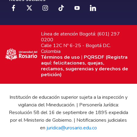
Línea de atención Bogotá: (601) 297
0200
Calle 12C Nº 6-25 - Bogotá D.C.
Colombia
Términos de uso
|
PQRSDF (Registra
aquí: felicitaciones, quejas,
reclamos, sugerencias y derechos de
petición)
Institución de educación superior sujeta a la inspección y
vigilancia del Mineducación. | Personería Jurídica:
Resolución 58 del 16 de septiembre de 1895 expedida
por el Ministerio de Gobierno. | Notificaciones judiciales
en
juridica@urosario.edu.co