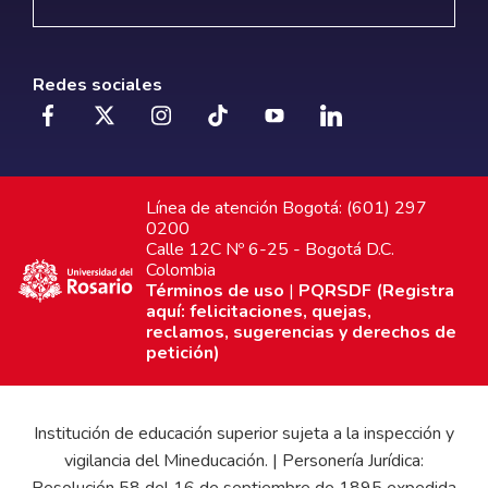
Redes sociales
Línea de atención Bogotá: (601) 297
0200
Calle 12C Nº 6-25 - Bogotá D.C.
Colombia
Términos de uso
|
PQRSDF (Registra
aquí: felicitaciones, quejas,
reclamos, sugerencias y derechos de
petición)
Institución de educación superior sujeta a la inspección y
vigilancia del Mineducación. | Personería Jurídica:
Resolución 58 del 16 de septiembre de 1895 expedida