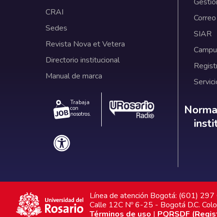
Gestió
CRAI
Correo
Sedes
SIAR
Revista Nova et Vetera
Campus
Directorio institucional
Regist
Manual de marca
Servici
Trabaja
Norm
Normat
con
nosotros.
inst
Línea de atención Bogotá: (601) 29
Calle 12C Nº 6-25 - Bogotá D.C. Col
Términos de uso
|
PQRSDF (Registr