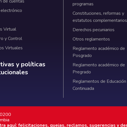
n de cuentas
programas
 electrónico
Constituciones, reformas y
estatutos complementarios
 Virtual
Derechos pecuniarios
ro y Control
Otros reglamentos
os Virtuales
Reglamento académico de
Posgrado
ativas y políticas institucionales
ivas y políticas
Reglamento académico de
itucionales
Pregrado
Reglamentos de Educación
Continuada
7 0200
ombia
a aquí: felicitaciones, quejas, reclamos, sugerencias y de