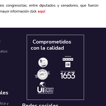
eis congresistas, entre diputados y senadores, que fueron
 mayor información
click
aquí
s
Comprometidos
con la calidad
datos
ales
tica y
Redes sociales