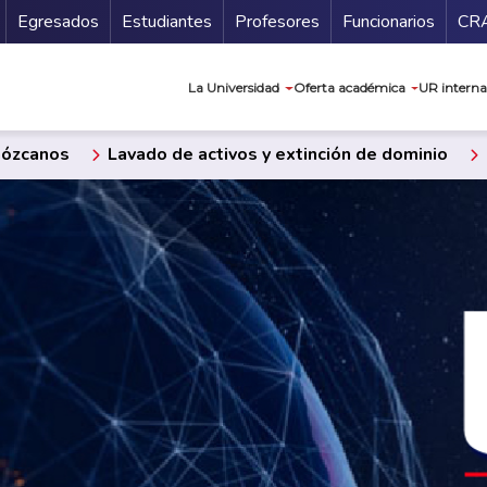
Secundario
Gu
Egresados
Estudiantes
Profesores
Funcionarios
CR
Navegación prin
La Universidad
Oferta académica
UR interna
ózcanos
Lavado de activos y extinción de dominio