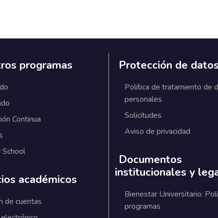
ros programas
Protección de dato
ado
Política de tratamiento de 
personales
ado
Solicitudes
ión Continua
Aviso de privacidad
s
 School
Documentos
institucionales y leg
cios académicos
Bienestar Universitario: Polí
n de cuentas
programas
 electrónico