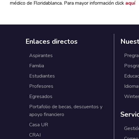
médico de Floridablanca. Para mayor información
click
aquí
Enlaces directos
Nuest
Aspirantes
Pregr
Familia
Posgr
Estudiantes
Educac
Profesores
Idioma
Egresados
Winter
Portafolio de becas, descuentos y
Servi
apoyo financiero
Casa UR
Gestió
CRAI
Correo