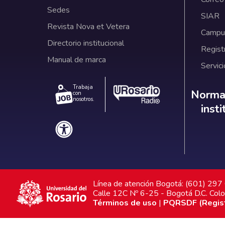
Sedes
SIAR
Revista Nova et Vetera
Campus
Directorio institucional
Regist
Manual de marca
Servici
Trabaja
Norm
Normat
con
nosotros.
inst
Línea de atención Bogotá: (601) 29
Calle 12C Nº 6-25 - Bogotá D.C. Col
Términos de uso
|
PQRSDF (Registr