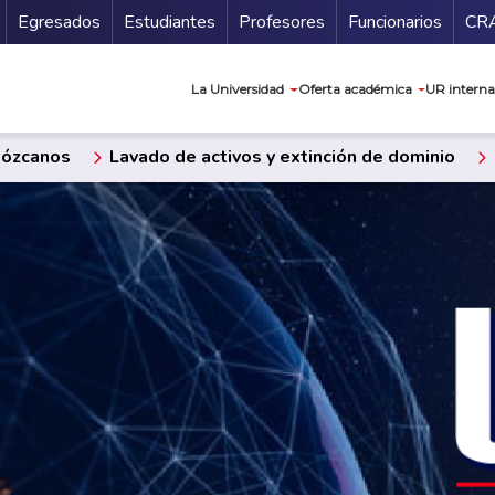
Secundario
Gu
Egresados
Estudiantes
Profesores
Funcionarios
CR
Navegación prin
La Universidad
Oferta académica
UR interna
ózcanos
Lavado de activos y extinción de dominio