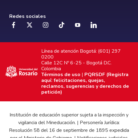
Redes sociales
Línea de atención Bogotá: (601) 297
0200
Calle 12C Nº 6-25 - Bogotá D.C.
Colombia
Términos de uso
|
PQRSDF (Registra
aquí: felicitaciones, quejas,
reclamos, sugerencias y derechos de
petición)
Institución de educación superior sujeta a la inspección y
vigilancia del Mineducación. | Personería Jurídica:
Resolución 58 del 16 de septiembre de 1895 expedida
por el Ministerio de Gobierno. | Notificaciones judiciales