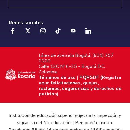
Redes sociales
Línea de atención Bogotá: (601) 297
0200
Calle 12C Nº 6-25 - Bogotá D.C.
Colombia
Términos de uso
|
PQRSDF (Registra
aquí: felicitaciones, quejas,
reclamos, sugerencias y derechos de
petición)
Institución de educación superior sujeta a la inspección y
vigilancia del Mineducación. | Personería Jurídica:
Resolución 58 del 16 de septiembre de 1895 expedida