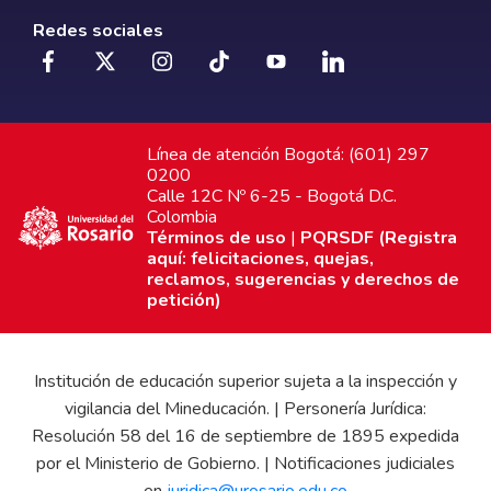
Redes sociales
Línea de atención Bogotá: (601) 297
0200
Calle 12C Nº 6-25 - Bogotá D.C.
Colombia
Términos de uso
|
PQRSDF (Registra
aquí: felicitaciones, quejas,
reclamos, sugerencias y derechos de
petición)
Institución de educación superior sujeta a la inspección y
vigilancia del Mineducación. | Personería Jurídica:
Resolución 58 del 16 de septiembre de 1895 expedida
por el Ministerio de Gobierno. | Notificaciones judiciales
en
juridica@urosario.edu.co