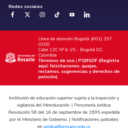
Redes sociales
Línea de atención Bogotá: (601) 297
0200
Calle 12C Nº 6-25 - Bogotá D.C.
Colombia
Términos de uso
|
PQRSDF (Registra
aquí: felicitaciones, quejas,
reclamos, sugerencias y derechos de
petición)
Institución de educación superior sujeta a la inspección y
vigilancia del Mineducación. | Personería Jurídica:
Resolución 58 del 16 de septiembre de 1895 expedida
por el Ministerio de Gobierno. | Notificaciones judiciales
en
juridica@urosario.edu.co