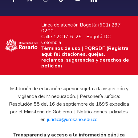
Línea de atención Bogotá: (601) 297
0200
Calle 12C Nº 6-25 - Bogotá D.C.
Colombia
Términos de uso
|
PQRSDF (Registra
aquí: felicitaciones, quejas,
reclamos, sugerencias y derechos de
petición)
Institución de educación superior sujeta a la inspección y
vigilancia del Mineducación. | Personería Jurídica:
Resolución 58 del 16 de septiembre de 1895 expedida
por el Ministerio de Gobierno. | Notificaciones judiciales
en
juridica@urosario.edu.co
Transparencia y acceso a la información pública