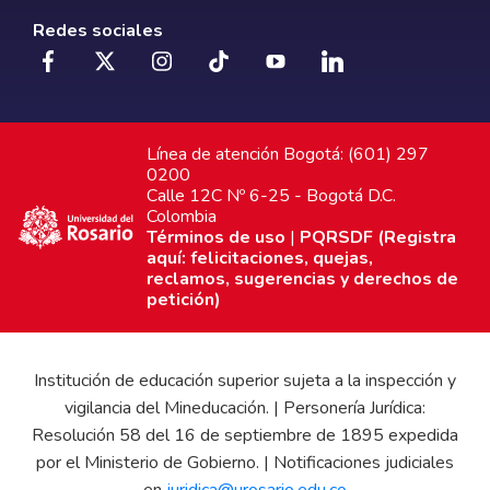
Redes sociales
Línea de atención Bogotá: (601) 297
0200
Calle 12C Nº 6-25 - Bogotá D.C.
Colombia
Términos de uso
|
PQRSDF (Registra
aquí: felicitaciones, quejas,
reclamos, sugerencias y derechos de
petición)
Institución de educación superior sujeta a la inspección y
vigilancia del Mineducación. | Personería Jurídica:
Resolución 58 del 16 de septiembre de 1895 expedida
por el Ministerio de Gobierno. | Notificaciones judiciales
en
juridica@urosario.edu.co