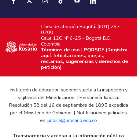
Línea de atención Bogotá: (601) 297
0200
Calle 12C Nº 6-25 - Bogotá D.C.
Colombia
Términos de uso
|
PQRSDF (Registra
aquí: felicitaciones, quejas,
reclamos, sugerencias y derechos de
petición)
Institución de educación superior sujeta a la inspección y
vigilancia del Mineducación. | Personería Jurídica:
Resolución 58 del 16 de septiembre de 1895 expedida
por el Ministerio de Gobierno. | Notificaciones judiciales
en
juridica@urosario.edu.co
Transparencia y acceso a la información pública